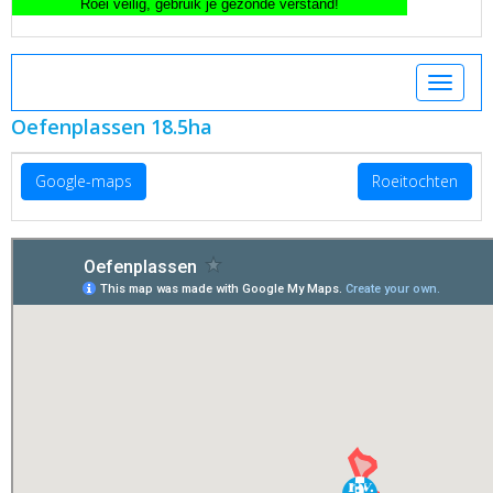
Toggle 
Oefenplassen 18.5ha
Google-maps
Roeitochten