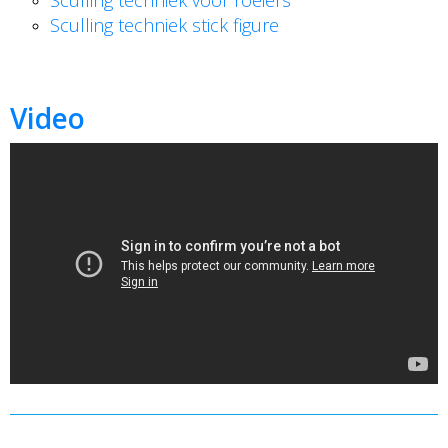
Sculling techniek voor roeiers
Sculling techniek stick figure
Video