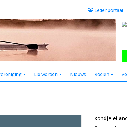
Ledenportaal
Vereniging
Lid worden
Nieuws
Roeien
Ve
Rondje eilan