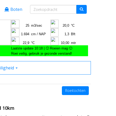
Boten
iligheid
Roeitochten
d 10km