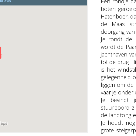
Een rondje da
boten geroeid
Hatenboer, dat
de Maas str
doorgang van
Je rondt de 
wordt de Paa
jachthaven v
tot de brug. 
is het winds
gelegenheid o
liggen om de 
vaar je onder
Je bevindt
stuurboord zi
de landtong e
Je houdt nog 
grote steiger