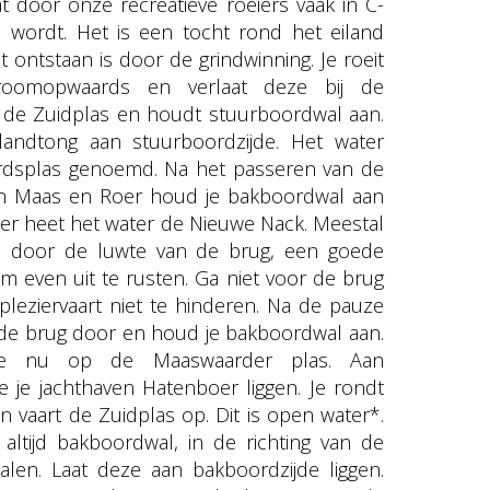
t door onze recreatieve roeiers vaak in C-
 wordt. Het is een tocht rond het eiland
 ontstaan is door de grindwinning. Je roeit
oomopwaards en verlaat deze bij de
 de Zuidplas en houdt stuurboordwal aan.
landtong aan stuurboordzijde. Het water
rdsplas genoemd. Na het passeren van de
an Maas en Roer houd je bakboordwal aan
Hier heet het water de Nieuwe Nack. Meestal
til door de luwte van de brug, een goede
m even uit te rusten. Ga niet voor de brug
pleziervaart niet te hinderen. Na de pauze
 de brug door en houd je bakboordwal aan.
 je nu op de Maaswaarder plas. Aan
e je jachthaven Hatenboer liggen. Je rondt
n vaart de Zuidplas op. Dit is open water*.
altijd bakboordwal, in de richting van de
palen. Laat deze aan bakboordzijde liggen.