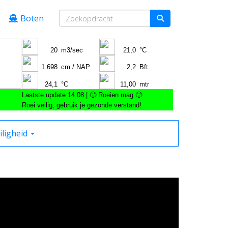
Boten
iligheid